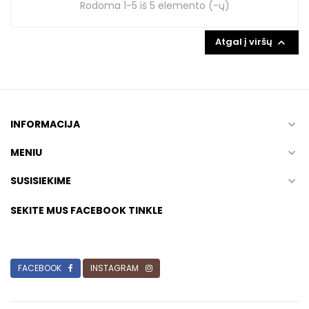
Rodoma 1-5 iš 5 elemento (-ų)
Atgal į viršų

INFORMACIJA

MENIU

SUSISIEKIME

SEKITE MUS FACEBOOK TINKLE
FACEBOOK
INSTAGRAM