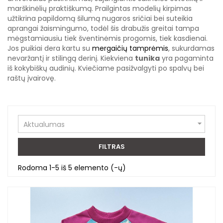
marškinėlių praktiškumą. Prailgintas modelių kirpimas
užtikrina papildomą šilumą nugaros sričiai bei suteikia
aprangai žaismingumo, todėl šis drabužis greitai tampa
mėgstamiausiu tiek šventinėmis progomis, tiek kasdienai.
Jos puikiai dera kartu su
mergaičių tamprėmis
, sukurdamas
nevaržantį ir stilingą derinį. Kiekviena
tunika
yra pagaminta
iš kokybiškų audinių. Kviečiame pasižvalgyti po spalvų bei
raštų įvairovę.

Aktualumas
FILTRAS
Rodoma 1-5 iš 5 elemento (-ų)