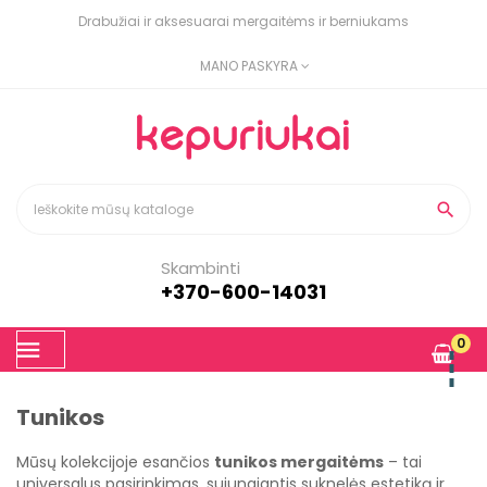
Drabužiai ir aksesuarai mergaitėms ir berniukams
MANO PASKYRA

Skambinti
+370-600-14031
Toggle
0
☰
navigation
Tunikos
Mūsų kolekcijoje esančios
tunikos mergaitėms
– tai
universalus pasirinkimas, sujungiantis suknelės estetiką ir