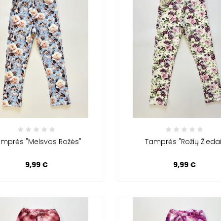
ejama jų kasdienės
priemonė. Tėvams svarbu, k
s dalis, užtikrinanti
vaikų...
 ir stilių....
mprės "Melsvos Rožės"
Tamprės "Rožių Žiedai
9,99 €
9,99 €