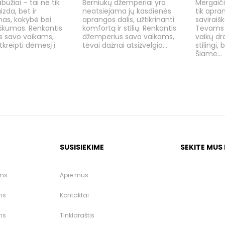
bužiai – tai ne tik
Berniukų džemperiai yra
Mergaiči
izda, bet ir
neatsiejama jų kasdienės
tik apran
as, kokybė bei
aprangos dalis, užtikrinanti
saviraiš
škumas. Renkantis
komfortą ir stilių. Renkantis
Tėvams 
s savo vaikams,
džemperius savo vaikams,
vaikų dr
tkreipti dėmesį į
tėvai dažnai atsižvelgia...
stilingi, 
Šiame...
SUSISIEKIME
SEKITE MUS
ėms
Apie mus
ms
Kontaktai
ms
Tinklaraštis