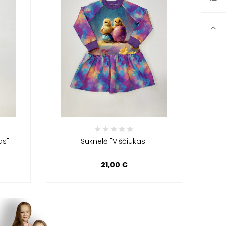
as"
Suknelė "Viščiukas"
Kos
21,00 €