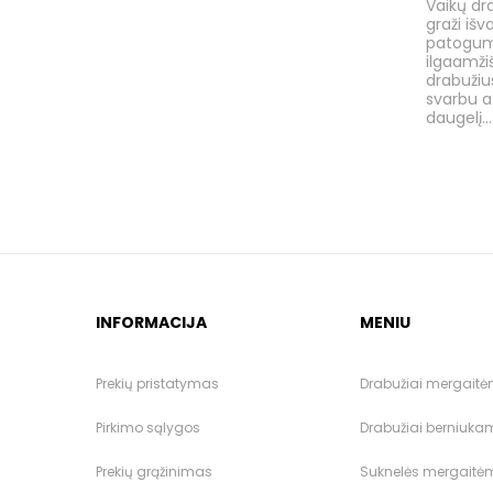
Vaikų dra
graži išva
patogum
ilgaamži
drabužiu
svarbu a
daugelį...
INFORMACIJA
MENIU
Prekių pristatymas
Drabužiai mergait
Pirkimo sąlygos
Drabužiai berniuka
Prekių grąžinimas
Suknelės mergaitė