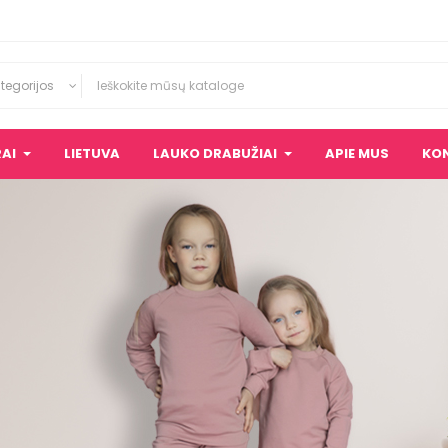
tegorijos
AI
LIETUVA
LAUKO DRABUŽIAI
APIE MUS
KO