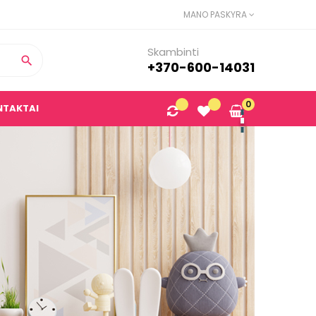
MANO PASKYRA
Skambinti

+370-600-14031
0
NTAKTAI