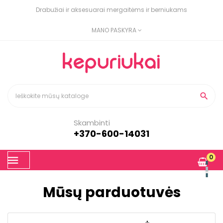
Drabužiai ir aksesuarai mergaitėms ir berniukams
MANO PASKYRA

Skambinti
+370-600-14031
Toggle
0
☰
navigation
Mūsų parduotuvės