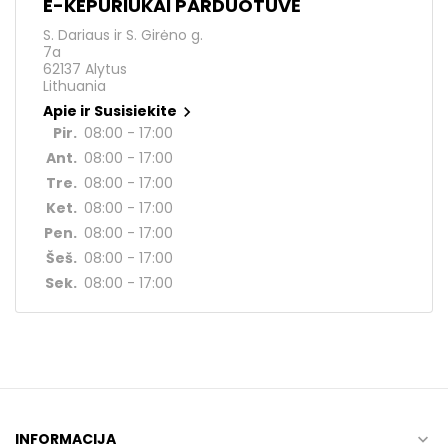
E-KEPURIUKAI PARDUOTUVĖ
S. Dariaus ir S. Girėno g.
7a
62137 Alytus
Lithuania
Apie ir Susisiekite

Pir.
08:00 - 17:00
Ant.
08:00 - 17:00
Tre.
08:00 - 17:00
Ket.
08:00 - 17:00
Pen.
08:00 - 17:00
Šeš.
08:00 - 17:00
Sek.
08:00 - 17:00
INFORMACIJA
