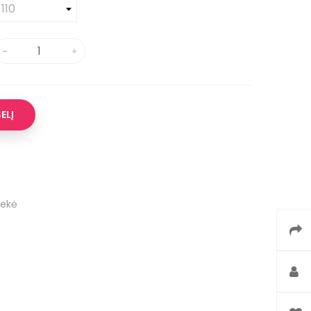
ŠELĮ
rekė