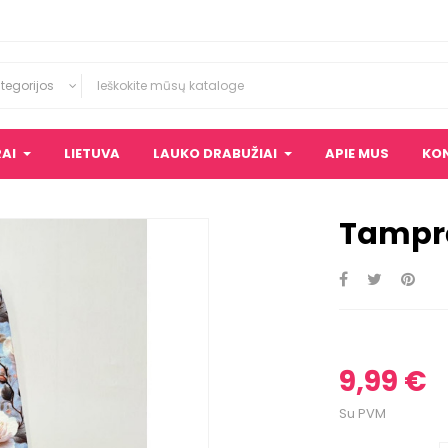
tegorijos
Tamprės "Melsvos rožės"
AI
LIETUVA
LAUKO DRABUŽIAI
APIE MUS
KO
Tamprė
9,99 €
Su PVM