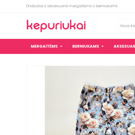
Drabužiai ir aksesuarai mergaitėms ir berniukams
Visos ka
Pagrindinis
Mergaitėms
Kelnės, tamprės
MERGAITĖMS
BERNIUKAMS
AKSESUAR