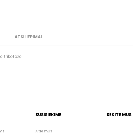
ATSILIEPIMAI
o trikotažo.
SUSISIEKIME
SEKITE MUS
ėms
Apie mus