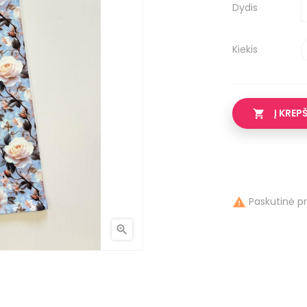
Dydis
Kiekis
Į KREP

Paskutinė p

