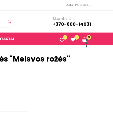
MANO PASKYRA
Skambinti

+370-600-14031
0
NTAKTAI
s "Melsvos rožės"