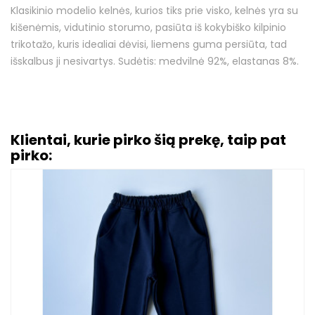
Klasikinio modelio kelnės, kurios tiks prie visko, kelnės yra su
kišenėmis, vidutinio storumo, pasiūta iš kokybiško kilpinio
trikotažo, kuris idealiai dėvisi, liemens guma persiūta, tad
išskalbus ji nesivartys. Sudėtis: medvilnė 92%, elastanas 8%.
Klientai, kurie pirko šią prekę, taip pat
pirko: