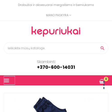
Drabužiai ir aksesuarai mergaitėms ir berniukams
MANO PASKYRA

Skambinti
+370-600-14031
Toggle
0
☰
navigation