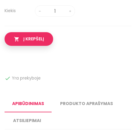
Kiekis
Į KREPŠELĮ

Yra prekyboje

APIBŪDINIMAS
PRODUKTO APRAŠYMAS
ATSILIEPIMAI