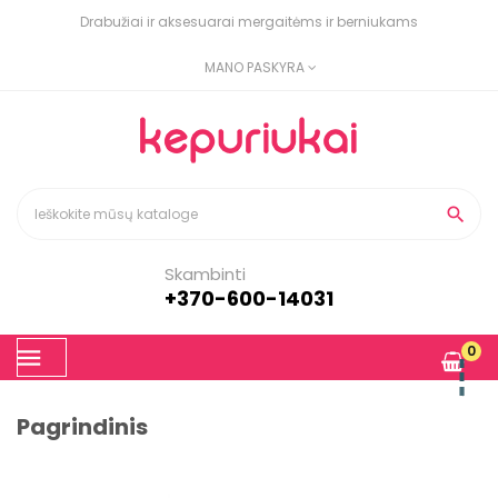
Drabužiai ir aksesuarai mergaitėms ir berniukams
MANO PASKYRA

Skambinti
+370-600-14031
Toggle
0
☰
navigation
Pagrindinis