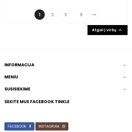
1
2
3
9
Atgal į viršų

INFORMACIJA

MENIU

SUSISIEKIME

SEKITE MUS FACEBOOK TINKLE
FACEBOOK
INSTAGRAM