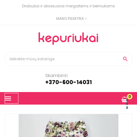
Drabužiai ir aksesuarai mergaitėms ir berniukams
MANO PASKYRA

Skambinti
+370-600-14031
Toggle
0
☰
navigation