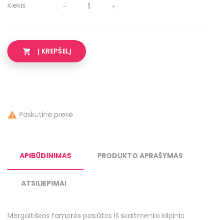
Kiekis
Į KREPŠELĮ

Paskutinė prekė

APIBŪDINIMAS
PRODUKTO APRAŠYMAS
ATSILIEPIMAI
Mergaitiškos tamprės pasiūtos iš skaitmeniio kilpinio