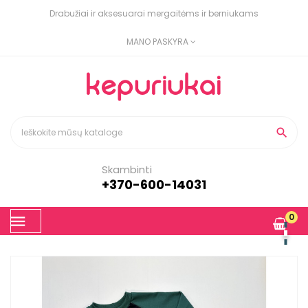
Drabužiai ir aksesuarai mergaitėms ir berniukams
MANO PASKYRA

Skambinti
+370-600-14031
Toggle
0
☰
navigation