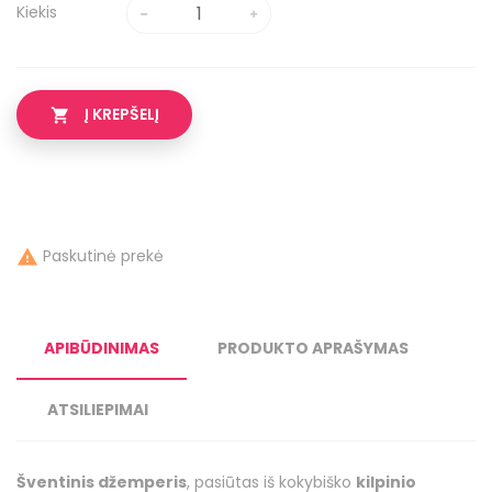
Kiekis
Į KREPŠELĮ

Paskutinė prekė

APIBŪDINIMAS
PRODUKTO APRAŠYMAS
ATSILIEPIMAI
Šventinis džemperis
, pasiūtas iš kokybiško
kilpinio