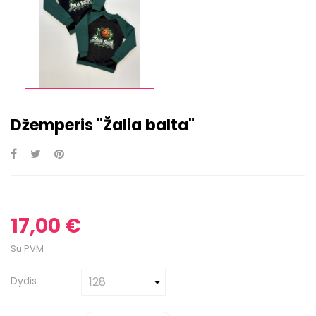
Džemperis "Žalia balta"
17,00 €
Su PVM
Dydis