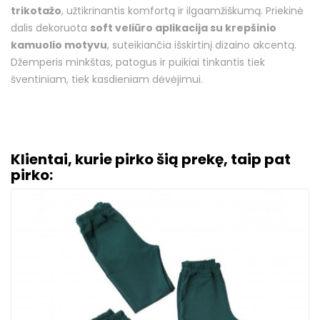
trikotažo
, užtikrinantis komfortą ir ilgaamžiškumą. Priekinė
dalis dekoruota
soft veliūro aplikacija su krepšinio
kamuolio motyvu
, suteikiančia išskirtinį dizaino akcentą.
Džemperis minkštas, patogus ir puikiai tinkantis tiek
šventiniam, tiek kasdieniam dėvėjimui.
Klientai, kurie pirko šią prekę, taip pat
pirko: