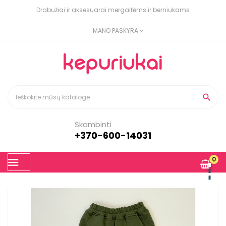
Drabužiai ir aksesuarai mergaitėms ir berniukams
MANO PASKYRA

Skambinti
+370-600-14031
Toggle
0
☰
navigation