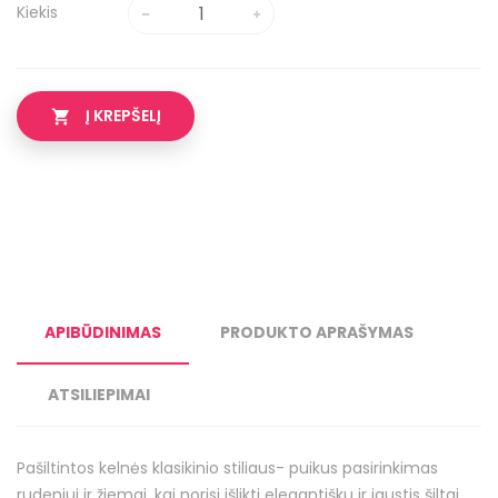
Kiekis
Į KREPŠELĮ

APIBŪDINIMAS
PRODUKTO APRAŠYMAS
ATSILIEPIMAI
Pašiltintos kelnės klasikinio stiliaus- puikus pasirinkimas
rudeniui ir žiemai, kai norisi išlikti elegantišku ir jaustis šiltai.