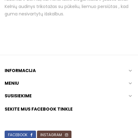
Kelnių audinys trikotažas su pūkeliu, liemuo persiūtas , kad
guma nesivartytų išskalbus.
INFORMACIJA

MENIU

SUSISIEKIME

SEKITE MUS FACEBOOK TINKLE
FACEBOOK
INSTAGRAM