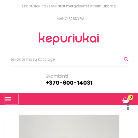
Drabužiai ir aksesuarai mergaitėms ir berniukams
MANO PASKYRA

Skambinti
+370-600-14031
Toggle
0
☰
navigation