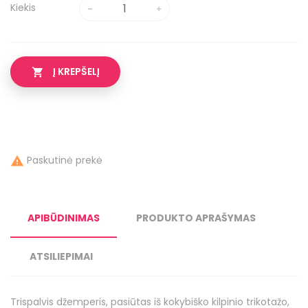
Kiekis
Į KREPŠELĮ

Paskutinė prekė

APIBŪDINIMAS
PRODUKTO APRAŠYMAS
ATSILIEPIMAI
Trispalvis džemperis, pasiūtas iš kokybiško kilpinio trikotažo,