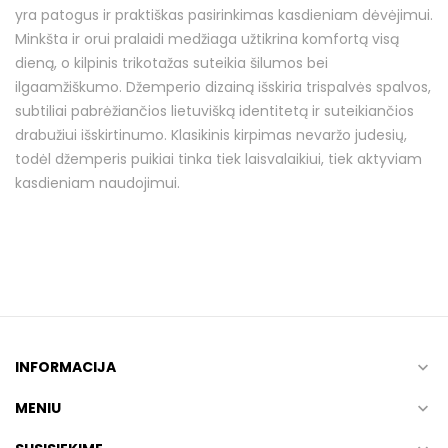
yra patogus ir praktiškas pasirinkimas kasdieniam dėvėjimui.
Minkšta ir orui pralaidi medžiaga užtikrina komfortą visą
dieną, o kilpinis trikotažas suteikia šilumos bei
ilgaamžiškumo. Džemperio dizainą išskiria trispalvės spalvos,
subtiliai pabrėžiančios lietuvišką identitetą ir suteikiančios
drabužiui išskirtinumo. Klasikinis kirpimas nevaržo judesių,
todėl džemperis puikiai tinka tiek laisvalaikiui, tiek aktyviam
kasdieniam naudojimui.
INFORMACIJA

MENIU
