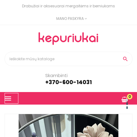
Drabužiai ir aksesuarai mergaitėms ir berniukams
MANO PASKYRA

Skambinti
+370-600-14031
Toggle
0
☰
navigation