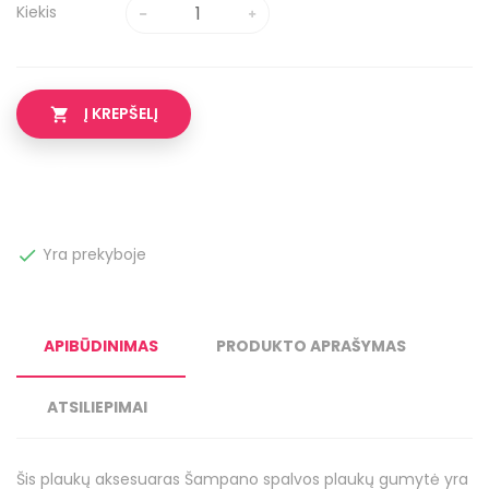
Kiekis
Į KREPŠELĮ

Yra prekyboje

APIBŪDINIMAS
PRODUKTO APRAŠYMAS
ATSILIEPIMAI
Šis plaukų aksesuaras Šampano spalvos plaukų gumytė yra