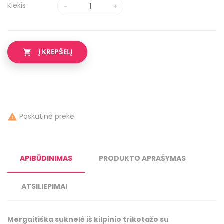
Kiekis
Į KREPŠELĮ

Paskutinė prekė

APIBŪDINIMAS
PRODUKTO APRAŠYMAS
ATSILIEPIMAI
Mergaitiška suknelė iš kilpinio trikotažo su