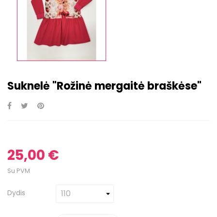
Suknelė "Rožinė mergaitė braškėse"
25,00 €
Su PVM
Dydis