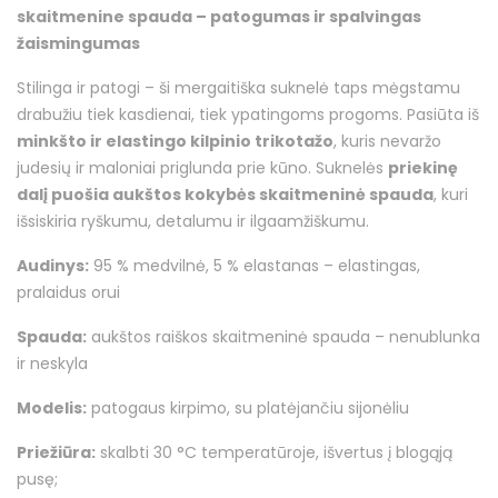
skaitmenine spauda – patogumas ir spalvingas
žaismingumas
Stilinga ir patogi – ši mergaitiška suknelė taps mėgstamu
drabužiu tiek kasdienai, tiek ypatingoms progoms. Pasiūta iš
minkšto ir elastingo kilpinio trikotažo
, kuris nevaržo
judesių ir maloniai priglunda prie kūno. Suknelės
priekinę
dalį puošia aukštos kokybės skaitmeninė spauda
, kuri
išsiskiria ryškumu, detalumu ir ilgaamžiškumu.
Audinys:
95 % medvilnė, 5 % elastanas – elastingas,
pralaidus orui
Spauda:
aukštos raiškos skaitmeninė spauda – nenublunka
ir neskyla
Modelis:
patogaus kirpimo, su platėjančiu sijonėliu
Priežiūra:
skalbti 30 °C temperatūroje, išvertus į blogąją
pusę;