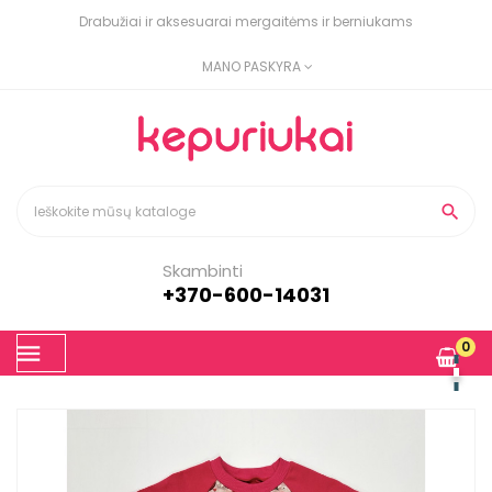
Drabužiai ir aksesuarai mergaitėms ir berniukams
MANO PASKYRA

Skambinti
+370-600-14031
Toggle
0
☰
navigation