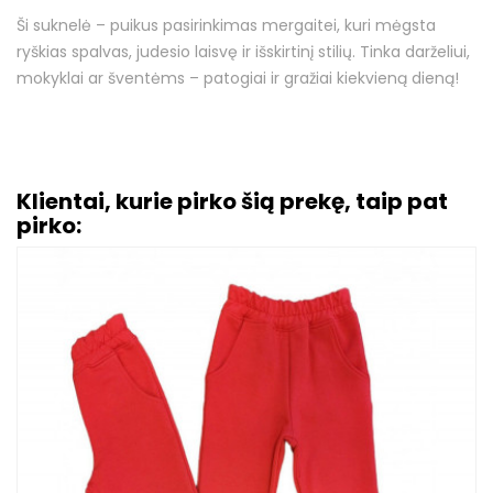
Ši suknelė – puikus pasirinkimas mergaitei, kuri mėgsta
ryškias spalvas, judesio laisvę ir išskirtinį stilių. Tinka darželiui,
mokyklai ar šventėms – patogiai ir gražiai kiekvieną dieną!
Klientai, kurie pirko šią prekę, taip pat
pirko: