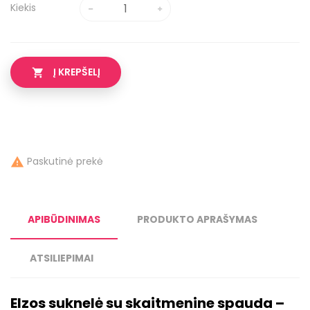
Kiekis
Į KREPŠELĮ

Paskutinė prekė

APIBŪDINIMAS
PRODUKTO APRAŠYMAS
ATSILIEPIMAI
Elzos suknelė su skaitmenine spauda –