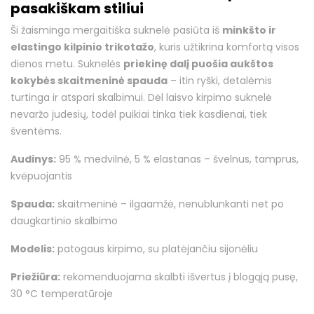
pasakiškam stiliui
Ši žaisminga mergaitiška suknelė pasiūta iš
minkšto ir
elastingo kilpinio trikotažo
, kuris užtikrina komfortą visos
dienos metu. Suknelės
priekinę dalį puošia aukštos
kokybės skaitmeninė spauda
– itin ryški, detalėmis
turtinga ir atspari skalbimui. Dėl laisvo kirpimo suknelė
nevaržo judesių, todėl puikiai tinka tiek kasdienai, tiek
šventėms.
Audinys:
95 % medvilnė, 5 % elastanas – švelnus, tamprus,
kvėpuojantis
Spauda:
skaitmeninė – ilgaamžė, nenublunkanti net po
daugkartinio skalbimo
Modelis:
patogaus kirpimo, su platėjančiu sijonėliu
Priežiūra:
rekomenduojama skalbti išvertus į blogąją pusę,
30 °C temperatūroje