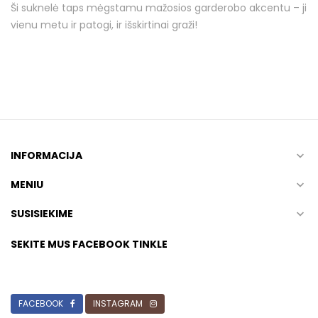
Ši suknelė taps mėgstamu mažosios garderobo akcentu – ji
vienu metu ir patogi, ir išskirtinai graži!
INFORMACIJA

MENIU

SUSISIEKIME

SEKITE MUS FACEBOOK TINKLE
FACEBOOK
INSTAGRAM