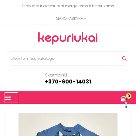
Drabužiai ir aksesuarai mergaitėms ir berniukams
MANO PASKYRA

Skambinti
+370-600-14031
Toggle
0
☰
navigation