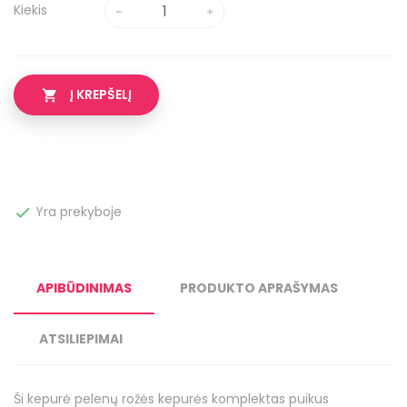
Kiekis
Į KREPŠELĮ

Yra prekyboje

APIBŪDINIMAS
PRODUKTO APRAŠYMAS
ATSILIEPIMAI
Ši kepurė pelenų rožės kepurės komplektas puikus