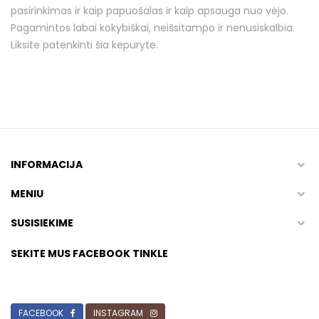
pasirinkimas ir kaip papuošalas ir kaip apsauga nuo vėjo.
Pagamintos labai kokybiškai, neišsitampo ir nenusiskalbia.
Liksite patenkinti šia kepuryte.
INFORMACIJA

MENIU

SUSISIEKIME

SEKITE MUS FACEBOOK TINKLE
FACEBOOK
INSTAGRAM