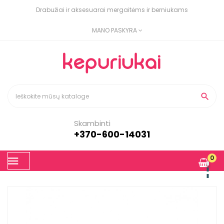
Drabužiai ir aksesuarai mergaitėms ir berniukams
MANO PASKYRA

Skambinti
+370-600-14031
Toggle
0
☰
navigation