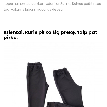
nepamainomas dalykas rudenį ar žiemą. Kelnės pašiltintos
tad vaikams labai smagu jas dėvėti.
Klientai, kurie pirko šią prekę, taip pat
pirko: