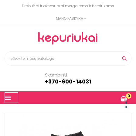
Drabužiai ir aksesuarai mergaitėms ir berniukams
MANO PASKYRA

Skambinti
+370-600-14031
Toggle
0
☰
navigation