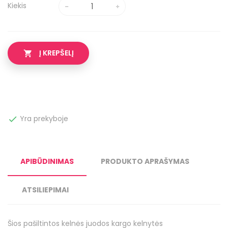
Kiekis
Į KREPŠELĮ

Yra prekyboje

APIBŪDINIMAS
PRODUKTO APRAŠYMAS
ATSILIEPIMAI
Šios pašiltintos kelnės juodos kargo kelnytės