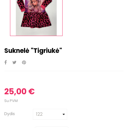
Suknelė "Tigriukė"
25,00 €
Su PVM
Dydis