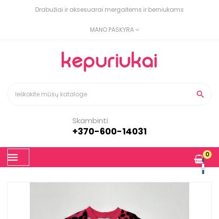
Drabužiai ir aksesuarai mergaitėms ir berniukams
MANO PASKYRA

Skambinti
+370-600-14031
Toggle
0
☰
navigation