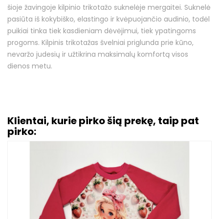
šioje žavingoje kilpinio trikotažo suknelėje mergaitei. Suknelė
pasiūta iš kokybiško, elastingo ir kvėpuojančio audinio, todėl
puikiai tinka tiek kasdieniam dėvėjimui, tiek ypatingoms
progoms. Kilpinis trikotažas švelniai priglunda prie kūno,
nevaržo judesių ir užtikrina maksimalų komfortą visos
dienos metu.
Klientai, kurie pirko šią prekę, taip pat
pirko: