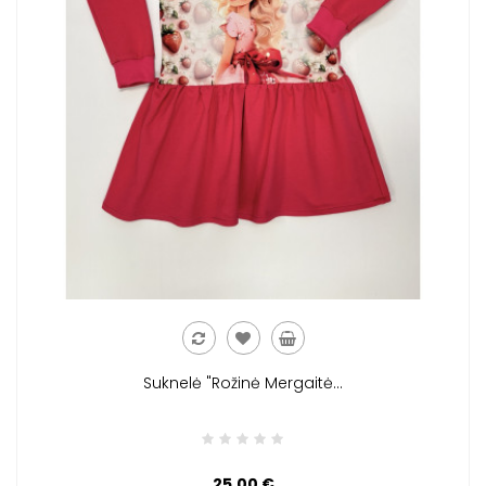
Suknelė "Rožinė Mergaitė...
25,00 €