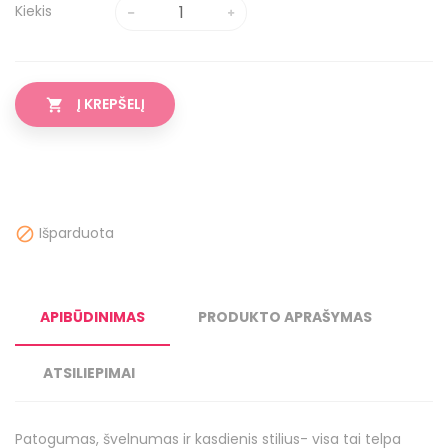
Kiekis
Į KREPŠELĮ

Išparduota

APIBŪDINIMAS
PRODUKTO APRAŠYMAS
ATSILIEPIMAI
Patogumas, švelnumas ir kasdienis stilius- visa tai telpa